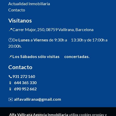
Actualidad Inmobiliaria
Contacto
Visítanos
📍Carrer Major, 250, 08759 Vallirana, Barcelona
🕛De
Lunes
a
Viernes
de 9:30h a 13:30h y de 17:00h a
20:00h.
📌
Los Sábados sólo visitas concertadas.
Contacto
📞
931 272 160
📱
644 365 330
📱
690 952 662
✉️
alfavallirana@gmail.com
Alfa Vallirana Agencia Inmobiliaria
utiliza cookies propias y