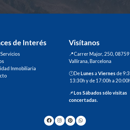
ces de Interés
Visítanos
Servicios
📍Carrer Major, 250, 08759
os
Vallirana, Barcelona
idad Inmobiliaria
🕛De
Lunes
a
Viernes
de 9:
cto
13:30h y de 17:00h a 20:00h
📌
Los Sábados sólo visita
concertadas.