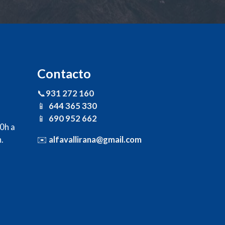
Contacto
📞
931 272 160
📱
644 365 330
📱
690 952 662
30h a
.
✉️
alfavallirana@gmail.com
s