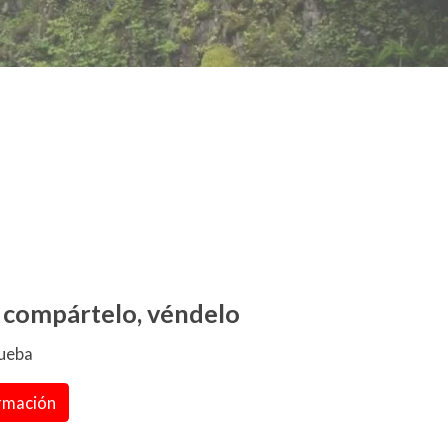
, compártelo, véndelo
rueba
rmación