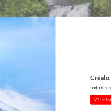
Créalo
texto de p
Más info