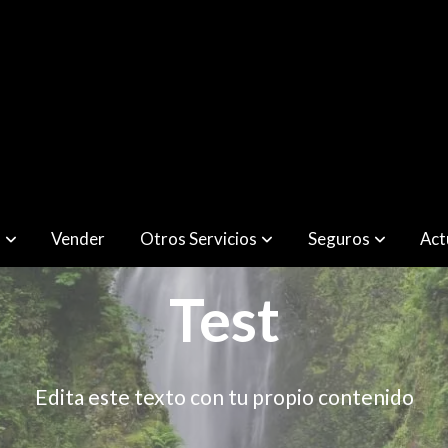
r
Vender
Otros Servicios
Seguros
Act
Test
Edita este texto con tu propio contenido