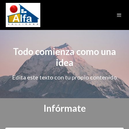
Todo comienza como una
idea
Edita este texto con tu propio contenido
Infórmate