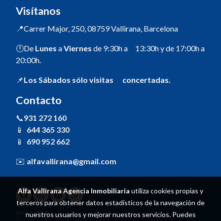
Visítanos
📍Carrer Major, 250, 08759 Vallirana, Barcelona
🕛De
Lunes
a
Viernes
de 9:30h a 13:30h y de 17:00h a
20:00h.
📌
Los Sábados sólo visitas concertadas.
Contacto
📞
931 272 160
📱
644 365 330
📱
690 952 662
✉️
alfavallirana@gmail.com
Alfa Vallirana Agencia Inmobiliaria
utiliza cookies propias y
terceros para obtener datos estadísticos de la navegación de
Aviso legal
nuestros usuarios y mejorar nuestros servicios. Puedes