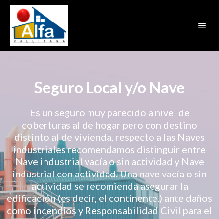
Seguro Local y/o Nave
Es un seguro muy parecido a nivel de
coberturas al de hogar pero con destino
distinto al de vivienda, respecto a las Naves
industriales recomendamos distinguir entre
Nave industrial vacía o sin actividad y Nave
industrial con actividad. Una nave vacía o sin
actividad se recomienda asegurar la
edificación (es decir, el continente.) ante daños
como incendios y Responsabilidad Civil para el