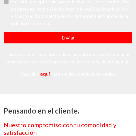
He leído y acepto la información básica sobre protección
de datos asi como
el aviso legal
y
la política de privacidad
y acepto el tratamiento de mis datos para el trámite de la
solicitud realizada.
Enviar
Tus datos solo serán utilizados para información relacionada
con nuestro servicio. Conozca nuestra política de privacidad.
Haz click
aquí
para ver las condiciones legales.
Pensando en el cliente.
Nuestro compromiso con tu comodidad y
satisfacción