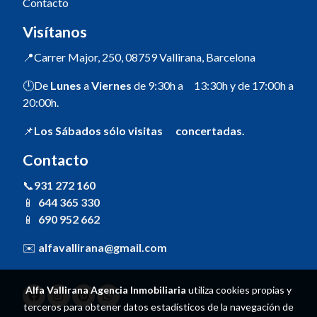
Contacto
Visítanos
📍Carrer Major, 250, 08759 Vallirana, Barcelona
🕛De
Lunes
a
Viernes
de 9:30h a 13:30h y de 17:00h a
20:00h.
📌
Los Sábados sólo visitas concertadas.
Contacto
📞
931 272 160
📱
644 365 330
📱
690 952 662
✉️
alfavallirana@gmail.com
Alfa Vallirana Agencia Inmobiliaria
utiliza cookies propias y
terceros para obtener datos estadísticos de la navegación de