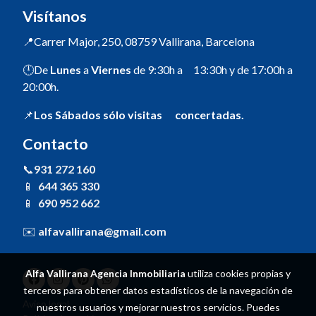
Visítanos
📍Carrer Major, 250, 08759 Vallirana, Barcelona
🕛De
Lunes
a
Viernes
de 9:30h a 13:30h y de 17:00h a
20:00h.
📌
Los Sábados sólo visitas concertadas.
Contacto
📞
931 272 160
📱
644 365 330
📱
690 952 662
✉️
alfavallirana@gmail.com
Alfa Vallirana Agencia Inmobiliaria
utiliza cookies propias y
terceros para obtener datos estadísticos de la navegación de
Aviso legal
nuestros usuarios y mejorar nuestros servicios. Puedes