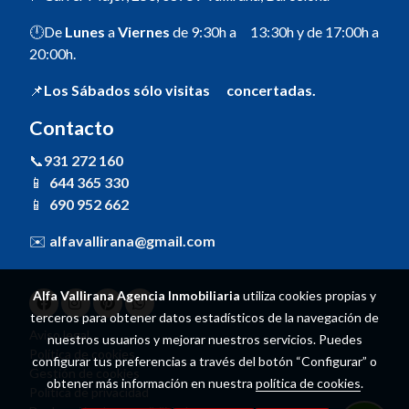
🕛De
Lunes
a
Viernes
de 9:30h a 13:30h y de 17:00h a
20:00h.
📌
Los Sábados sólo visitas concertadas.
Contacto
📞
931 272 160
📱
644 365 330
📱
690 952 662
✉️
alfavallirana@gmail.com
Alfa Vallirana Agencia Inmobiliaria
utiliza cookies propias y
terceros para obtener datos estadísticos de la navegación de
Aviso legal
nuestros usuarios y mejorar nuestros servicios. Puedes
Política de cookies
configurar tus preferencias a través del botón “Configurar” o
Gestión de cookies
obtener más información en nuestra
política de cookies
.
Política de privacidad