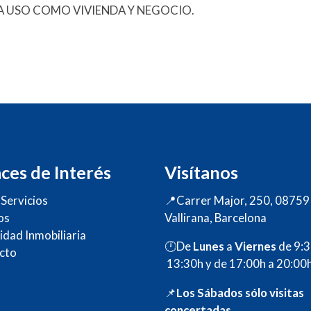
 USO COMO VIVIENDA Y NEGOCIO.
ces de Interés
Visítanos
Servicios
📍Carrer Major, 250, 08759
os
Vallirana, Barcelona
idad Inmobiliaria
🕛De
Lunes
a
Viernes
de 9:
cto
13:30h y de 17:00h a 20:00h
📌
Los Sábados sólo visita
concertadas.