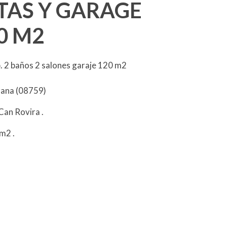
TAS Y GARAGE
0 M2
. 2 baños 2 salones garaje 120 m2
irana (08759)
Can Rovira
.
 m2
.