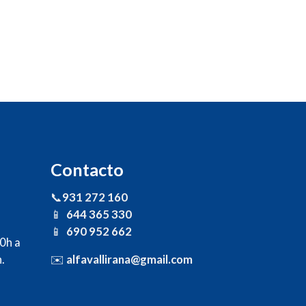
Contacto
📞
931 272 160
📱
644 365 330
📱
690 952 662
30h a
.
✉️
alfavallirana@gmail.com
s