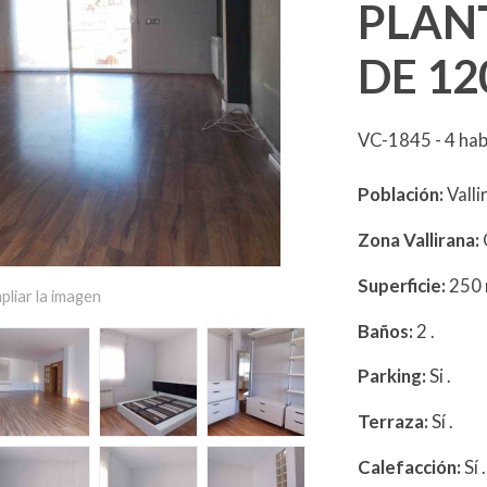
PLAN
DE 12
VC-1845 - 4 hab
Población:
Vall
Zona Vallirana:
Superficie:
250
pliar la imagen
Baños:
2
.
Parking:
Si
.
Terraza:
Sí
.
Calefacción:
Sí
.