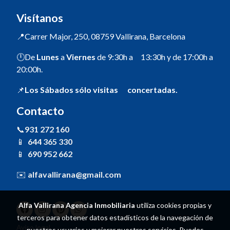
Visítanos
📍Carrer Major, 250, 08759 Vallirana, Barcelona
🕛De
Lunes
a
Viernes
de 9:30h a 13:30h y de 17:00h a
20:00h.
📌
Los Sábados sólo visitas concertadas.
Contacto
📞
931 272 160
📱
644 365 330
📱
690 952 662
✉️
alfavallirana@gmail.com
Alfa Vallirana Agencia Inmobiliaria
utiliza cookies propias y
terceros para obtener datos estadísticos de la navegación de
Aviso legal
nuestros usuarios y mejorar nuestros servicios. Puedes