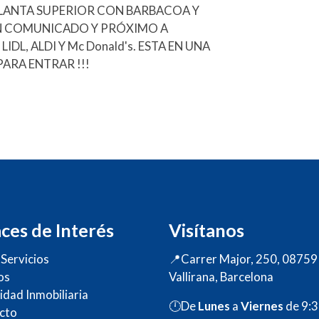
PLANTA SUPERIOR CON BARBACOA Y
IEN COMUNICADO Y PRÓXIMO A
DL, ALDI Y Mc Donald's. ESTA EN UNA
PARA ENTRAR !!!
ces de Interés
Visítanos
Servicios
📍Carrer Major, 250, 08759
os
Vallirana, Barcelona
idad Inmobiliaria
🕛De
Lunes
a
Viernes
de 9:
cto