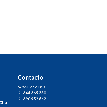
Contacto
📞
931 272 160
📱
644 365 330
📱
690 952 662
30h a