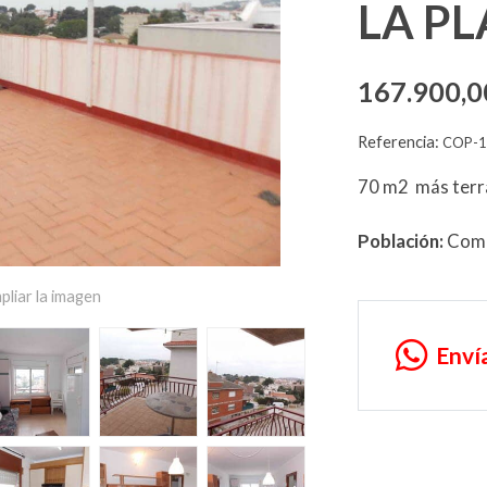
LA PL
167.900,0
Referencia:
COP-1
70 m2 más terr
Población:
Coma
pliar la imagen
Enví