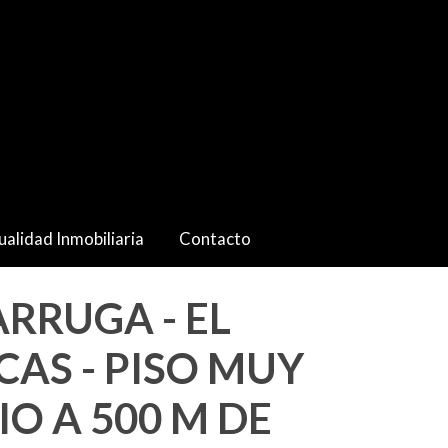
ualidad Inmobiliaria
Contacto
RRUGA - EL
AS - PISO MUY
O A 500 M DE