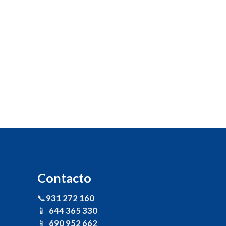
Contacto
📞
931 272 160
📱
644 365 330
📱
690 952 662